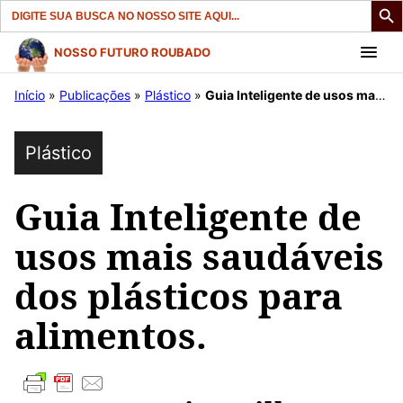
Search
for:
Pular
NOSSO FUTURO ROUBADO
para
Início
»
Publicações
»
Plástico
»
Guia Inteligente de usos mais saudáveis dos plásticos para alimentos.
o
conteúdo
Plástico
Guia Inteligente de
usos mais saudáveis
dos plásticos para
alimentos.