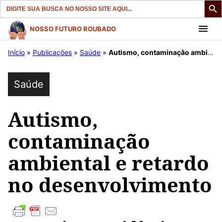
Search
for:
Pular
NOSSO FUTURO ROUBADO
para
Início
»
Publicações
»
Saúde
»
Autismo, contaminação ambiental e retardo no desenvolvimento
o
conteúdo
Saúde
Autismo,
contaminação
ambiental e retardo
no desenvolvimento