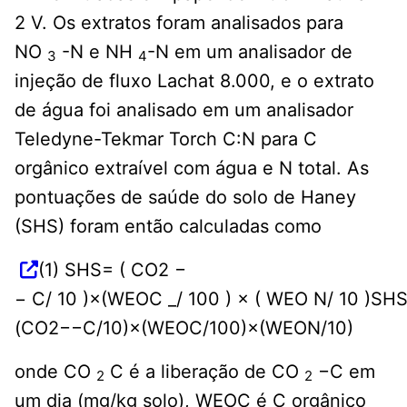
2 V. Os extratos foram analisados ​​para
NO
-N e NH
-N em um analisador de
3
4
injeção de fluxo Lachat 8.000, e o extrato
de água foi analisado em um analisador
Teledyne-Tekmar Torch C:N para C
orgânico extraível com água e N total. As
pontuações de saúde do solo de Haney
(SHS) foram então calculadas como
(1) SHS= ( CO2 −
− C/ 10 )×(WEOC _/ 100 ) × ( WEO N/ 10 )SH
(CO2−−C/10)×(WEOC/100)×(WEON/10)
onde CO
C é a liberação de CO
−C em
2
2
um dia (mg/kg solo), WEOC é C orgânico