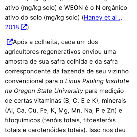
ativo (mg/kg solo) e WEON é o N orgânico
ativo do solo (mg/kg solo) (
Haney et al .,
2018
).
Após a colheita, cada um dos
agricultores regenerativos enviou uma
amostra de sua safra colhida e da safra
correspondente da fazenda de seu vizinho
convencional para o
Linus Pauling Institute
na Oregon State University
para medição
de certas vitaminas (B, C, E e K), minerais
(Al, Ca, Cu, Fe, K, Mg, Mn, Na, P e Zn) e
fitoquímicos (fenóis totais, fitoesteróis
totais e carotenóides totais). Isso nos deu