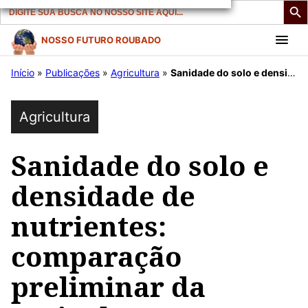
Search
for:
Pular
NOSSO FUTURO ROUBADO
para
Início
»
Publicações
»
Agricultura
»
Sanidade do solo e densidade de nutrientes: comparação preliminar da agricultura regenerativa e convencional
o
conteúdo
Agricultura
Sanidade do solo e
densidade de
nutrientes:
comparação
preliminar da