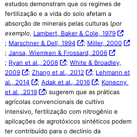
estudos demonstram que os regimes de
fertilização e a vida do solo afetam a
absorção de minerais pelas culturas (
por
exemplo
,
Lambert, Baker & Cole, 1979
;
Marschner & Dell, 1994
;
Miller, 2000
;
Jansa, Wiemken & Frossard, 2006
;
Ryan et al., 2008
;
White & Broadley,
2009
;
Zhang et al., 2012
;
Lehmann et
al., 2014
;
Adak et al., 2016
;
Konecny ​​
et al., 2019
) sugerem que as práticas
agrícolas convencionais de cultivo
intensivo, fertilização com nitrogênio e
aplicações de agrotóxicos sintéticos podem
ter contribuído para o declínio da