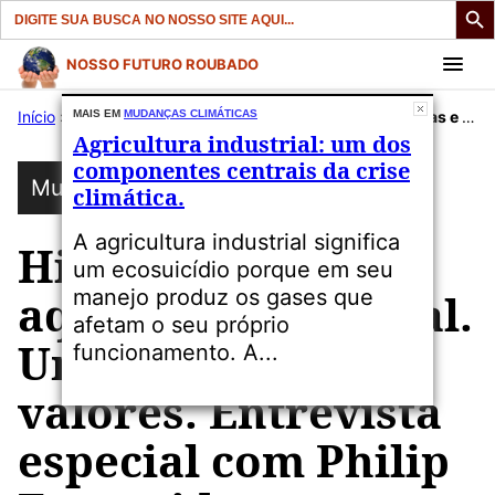
Search
for:
Pular
NOSSO FUTURO ROUBADO
para
Início
»
Publicações
MAIS EM
MUDANÇAS CLIMÁTICAS
»
Mudanças Climáticas
»
Hidrelétricas e o aquecimento global. Uma revisão de valores. Entrevista especial com Philip Fearnside.
o
Agricultura industrial: um dos
conteúdo
componentes centrais da crise
Mudanças Climáticas
climática.
A agricultura industrial significa
Hidrelétricas e o
um ecosuicídio porque em seu
manejo produz os gases que
aquecimento global.
afetam o seu próprio
Uma revisão de
funcionamento. A...
valores. Entrevista
especial com Philip