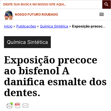
Search
for:
Pular
NOSSO FUTURO ROUBADO
para
Início
»
Publicações
»
Química Sintética
»
Exposição precoce ao bisfenol A danifica esmalte dos dentes.
o
conteúdo
Química Sintética
Exposição precoce
ao bisfenol A
danifica esmalte dos
dentes.