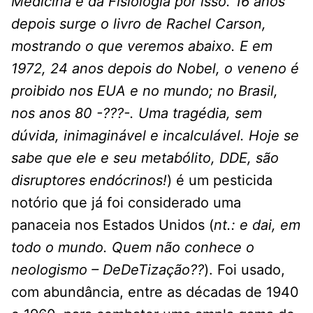
Medicina e da Fisiologia por isso. 16 anos
depois surge o livro de Rachel Carson,
mostrando o que veremos abaixo. E em
1972, 24 anos depois do Nobel, o veneno é
proibido nos EUA e no mundo; no Brasil,
nos anos 80 -???-. Uma tragédia, sem
dúvida, inimaginável e incalculável. Hoje se
sabe que ele e seu metabólito, DDE, são
disruptores endócrinos!
) é um pesticida
notório que já foi considerado uma
panaceia nos Estados Unidos (
nt.: e dai, em
todo o mundo. Quem não conhece o
neologismo – DeDeTização??
). Foi usado,
com abundância, entre as décadas de 1940