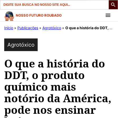
Search
for:
Pular
NOSSO FUTURO ROUBADO
para
Início
»
Publicações
»
Agrotóxico
»
O que a história do DDT, o produto químico mais notório da América, pode nos ensinar hoje
o
conteúdo
Agrotóxico
O que a história do
DDT, o produto
químico mais
notório da América,
pode nos ensinar