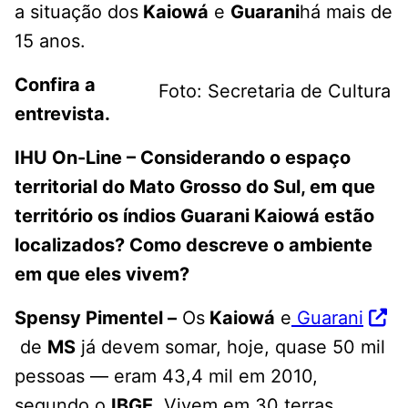
a situação dos
Kaiowá
e
Guarani
há mais de
15 anos.
Confira a
Foto: Secretaria de Cultura
entrevista.
IHU On-Line – Considerando o espaço
territorial do Mato Grosso do Sul, em que
território os índios Guarani Kaiowá estão
localizados? Como descreve o ambiente
em que eles vivem?
Spensy Pimentel –
Os
Kaiowá
e
Guarani
de
MS
já devem somar, hoje, quase 50 mil
pessoas — eram 43,4 mil em 2010,
segundo o
IBGE
. Vivem em 30 terras