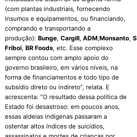
(com plantas industriais, fornecendo
insumos e equipamentos, ou financiando,
comprando e transportando a
produção):
Bunge
,
Cargill
,
ADM
,
Monsanto
,
S
Friboi
,
BR Foods
, etc. Esse complexo
sempre contou com amplo apoio do
governo brasileiro, em vários níveis, na
forma de financiamentos e todo tipo de
subsídio direto ou indireto”, relata. E
acrescenta: “O resultado dessa política de
Estado foi desastroso: em poucos anos,
essas aldeias indígenas passaram a
ostentar altos índices de suicídios,
assassinatos e mortes de crianças por