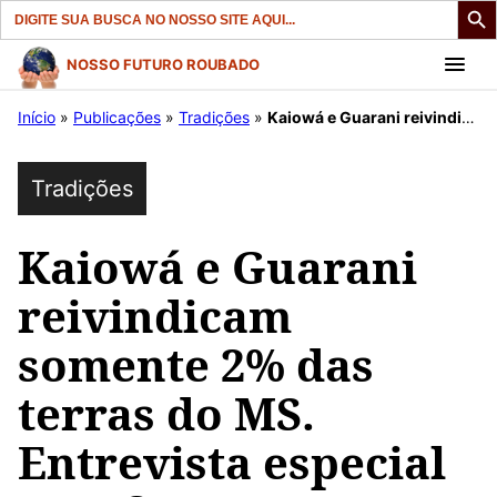
Search
for:
Pular
NOSSO FUTURO ROUBADO
para
Início
»
Publicações
»
Tradições
»
Kaiowá e Guarani reivindicam somente 2% das terras do MS. Entrevista especial com Spensy Pimentel.
o
conteúdo
Tradições
Kaiowá e Guarani
reivindicam
somente 2% das
terras do MS.
Entrevista especial