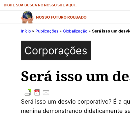
Search
for:
Pular
NOSSO FUTURO ROUBADO
para
Início
»
Publicações
»
Globalização
»
Será isso um desvi
o
conteúdo
Corporações
Será isso um de
Será isso um desvio corporativo? É a 
menina demonstrando didaticamente se