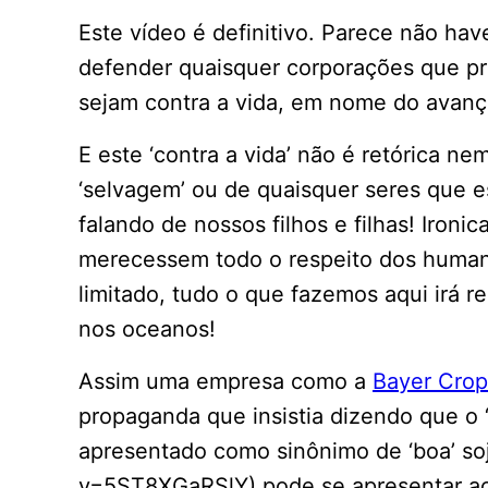
Este vídeo é definitivo. Parece não ha
defender quaisquer corporações que p
sejam contra a vida, em nome do avanç
E este ‘contra a vida’ não é retórica n
‘selvagem’ ou de quaisquer seres que 
falando de nossos filhos e filhas! Iron
merecessem todo o respeito dos human
limitado, tudo o que fazemos aqui irá r
nos oceanos!
Assim uma empresa como a
Bayer Cro
propaganda que insistia dizendo que o 
apresentado como sinônimo de ‘boa’ so
v=5ST8XGaRSlY) pode se apresentar ao