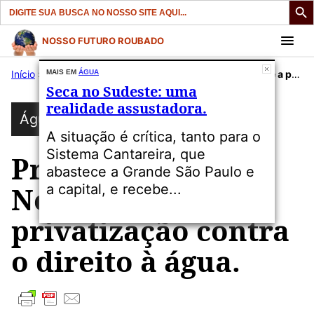
Search
for:
Pular
NOSSO FUTURO ROUBADO
para
Início
»
Publicações
MAIS EM
ÁGUA
»
Água
»
Presidente da Nestlé prevê a privatização contra o direito à água.
o
Seca no Sudeste: uma
conteúdo
realidade assustadora.
Água
A situação é crítica, tanto para o
Sistema Cantareira, que
Presidente da
abastece a Grande São Paulo e
Nestlé prevê a
a capital, e recebe...
privatização contra
o direito à água.