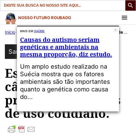
Search
for:
Pular
NOSSO FUTURO ROUBADO
para
Início
»
Publicações
MAIS EM
SAÚDE
»
Saúde
»
Estudo relaciona câncer de mama a produtos químicos de uso cotidiano.
o
Causas do autismo seriam
conteúdo
genéticas e ambientais na
Saúde
mesma proporção, diz estudo.
Um amplo estudo realizado na
Estudo relaciona
Suécia mostra que os fatores
ambientais são tão importantes
câncer de mama a
quanto a genética como causa
produtos químicos
do...
de uso cotidiano.