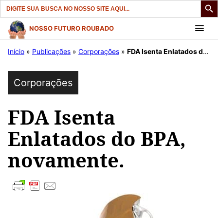
Search
for:
Pular
NOSSO FUTURO ROUBADO
para
Início
»
Publicações
»
Corporações
»
FDA Isenta Enlatados do BPA, novamente.
o
conteúdo
Corporações
FDA Isenta
Enlatados do BPA,
novamente.