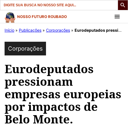
Search
for:
Pular
NOSSO FUTURO ROUBADO
para
Início
»
Publicações
»
Corporações
»
Eurodeputados pressionam empresas europeias por impactos de Belo Monte.
o
conteúdo
Corporações
Eurodeputados
pressionam
empresas europeias
por impactos de
Belo Monte.