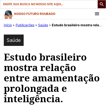
Search
for:
Pular
NOSSO FUTURO ROUBADO
para
Início
»
Publicações
»
Saúde
»
Estudo brasileiro mostra relação entre amamentação prolongada e inteligência.
o
conteúdo
Saúde
Estudo brasileiro
mostra relação
entre amamentação
prolongada e
inteligência.