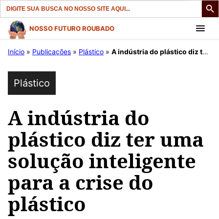
Search
for:
Pular
NOSSO FUTURO ROUBADO
para
Início
»
Publicações
»
Plástico
»
A indústria do plástico diz ter uma solução inteligente para a crise do plástico
o
conteúdo
Plástico
A indústria do
plástico diz ter uma
solução inteligente
para a crise do
plástico