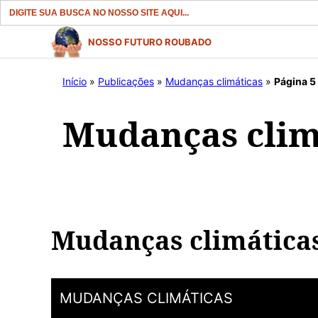
Search
for:
Pular
NOSSO FUTURO ROUBADO
para
o
Início
»
Publicações
»
Mudanças climáticas
»
Página 5
conteúdo
Mudanças clim
Mudanças climática
MUDANÇAS CLIMÁTICAS