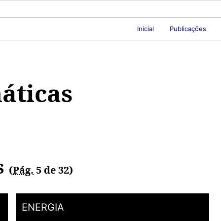
Inicial
Publicações
áticas
s
(
Pág.
5 de 32)
ENERGIA