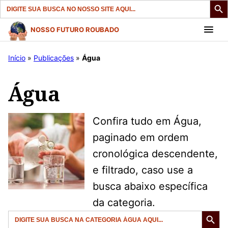
Search
for:
Pular
NOSSO FUTURO ROUBADO
para
o
Início
»
Publicações
»
Água
conteúdo
Água
Confira tudo em Água,
paginado em ordem
cronológica descendente,
e filtrado, caso use a
busca abaixo específica
da categoria.
Search But
Search
for: