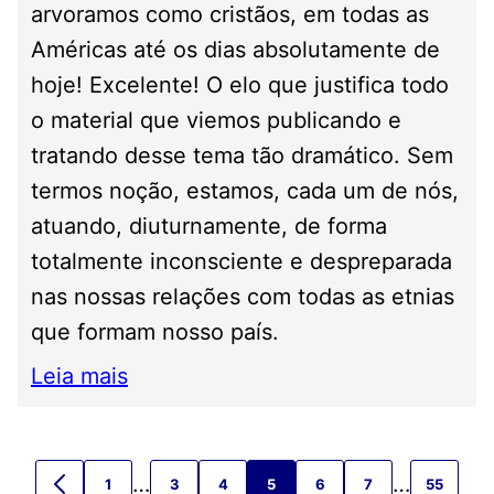
arvoramos como cristãos, em todas as
Américas até os dias absolutamente de
hoje! Excelente! O elo que justifica todo
o material que viemos publicando e
tratando desse tema tão dramático. Sem
termos noção, estamos, cada um de nós,
atuando, diuturnamente, de forma
totalmente inconsciente e despreparada
nas nossas relações com todas as etnias
que formam nosso país.
Leia mais
Páginas
Páginas
…
…
1
3
4
5
6
7
55
Ir
Ir
Ir
Ir
Ir
Ir
Ir
Ir