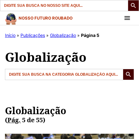
Search
for:
Pular
NOSSO FUTURO ROUBADO
para
o
Início
»
Publicações
»
Globalização
»
Página 5
conteúdo
Globalização
Search But
Search
for:
Globalização
(
Pág.
5 de 55)