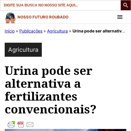
Search
for:
Pular
NOSSO FUTURO ROUBADO
para
Início
»
Publicações
»
Agricultura
»
Urina pode ser alternativa a fertilizantes convencionais?
o
conteúdo
Agricultura
Urina pode ser
alternativa a
fertilizantes
convencionais?