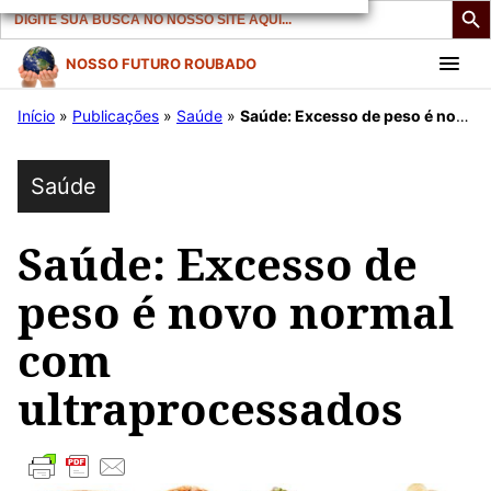
Search
for:
Pular
NOSSO FUTURO ROUBADO
para
Início
»
Publicações
»
Saúde
»
Saúde: Excesso de peso é novo normal com ultraprocessados
o
conteúdo
Saúde
Saúde: Excesso de
peso é novo normal
com
ultraprocessados