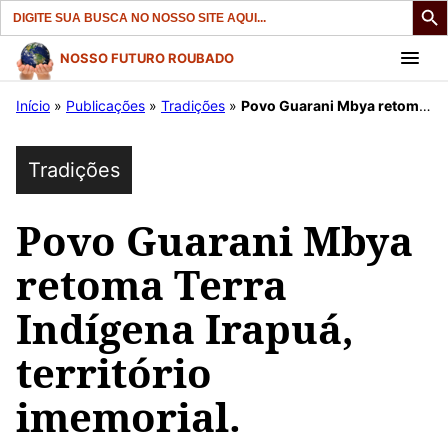
Search
for:
Pular
NOSSO FUTURO ROUBADO
para
Início
»
Publicações
»
Tradições
»
Povo Guarani Mbya retoma Terra Indígena Irapuá, território imemorial.
o
conteúdo
Tradições
Povo Guarani Mbya
retoma Terra
Indígena Irapuá,
território
imemorial.