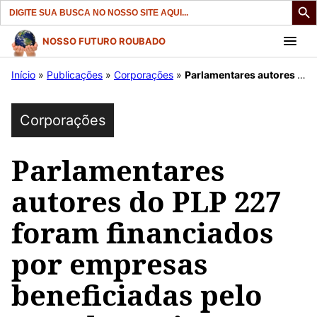
Search
for:
Pular
NOSSO FUTURO ROUBADO
para
Início
»
Publicações
»
Corporações
»
Parlamentares autores do PLP 227 foram financiados por empresas beneficiadas pelo teor do projeto.
o
conteúdo
Corporações
Parlamentares
autores do PLP 227
foram financiados
por empresas
beneficiadas pelo