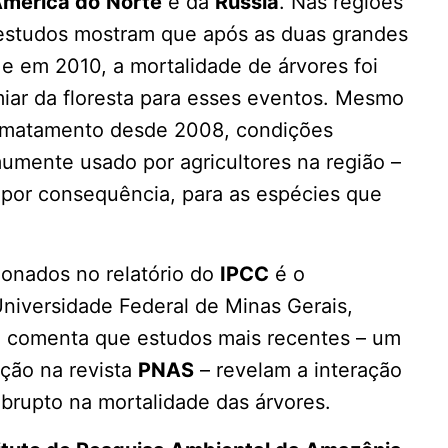
mérica do
Norte
e da
Rússia
. Nas regiões
 estudos mostram que após as duas grandes
e em 2010, a mortalidade de árvores foi
iar da floresta para esses eventos. Mesmo
smatamento desde 2008, condições
umente usado por agricultores na região –
 por consequência, para as espécies que
onados no relatório do
IPCC
é o
Universidade Federal de Minas Gerais,
Ele comenta que estudos mais recentes – um
ação na revista
PNAS
– revelam a interação
brupto na mortalidade das árvores.