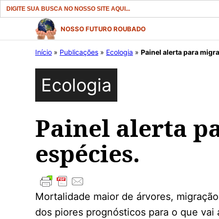
Search
for:
Pular
NOSSO FUTURO ROUBADO
para
Início
»
Publicações
»
Ecologia
»
Painel alerta para migr
o
conteúdo
Ecologia
Painel alerta p
espécies.
Mortalidade maior de árvores, migração
dos piores prognósticos para o que va