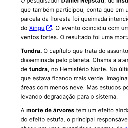
O pesquisador
Daniel
Nepstad
, do
Ins
que também participou, conta que em u
parcela da floresta foi queimada inten
do
Xingu
. O evento coincidiu com u
ventos fortes. O resultado foi uma mor
Tundra.
O capítulo que trata do assunt
disseminada pelo planeta. Chama a at
de
tundra
, no Hemisfério Norte. No últ
que estava ficando mais verde. Imagina
áreas com menos neve. Mas estudos po
levando degradação para o sistema.
A
morte de árvores
tem um efeito aind
do efeito estufa, o principal responsáv