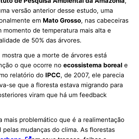
tituto de Pesquisa Ambiental da Amazônia
,
ma versão anterior desse estudo, uma
cionalmente em
Mato Grosso
, nas cabeceiras
m momento de temperatura mais alta e
talidade de 50% das árvores.
o mostra que a morte de árvores está
enção o que ocorre no
ecossistema boreal
e
imo relatório do
IPCC
, de 2007, ele parecia
va-se que a floresta estava migrando para
steriores viram que há um feedback
a mais problemático que é a realimentação
el pelas mudanças do clima. As florestas