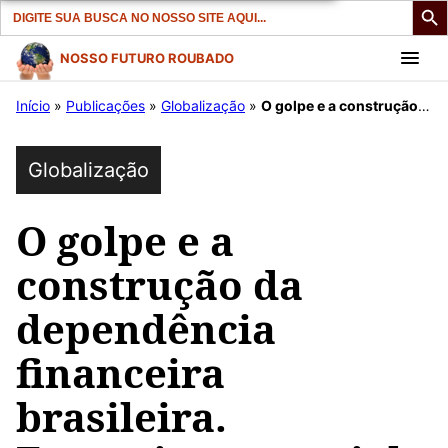
Search
for:
Pular
NOSSO FUTURO ROUBADO
para
Início
»
Publicações
»
Globalização
»
O golpe e a construção da dependência financeira brasileira. Entrevista especial com Fábio Antonio de Campos.
o
conteúdo
Globalização
O golpe e a
construção da
dependência
financeira
brasileira.