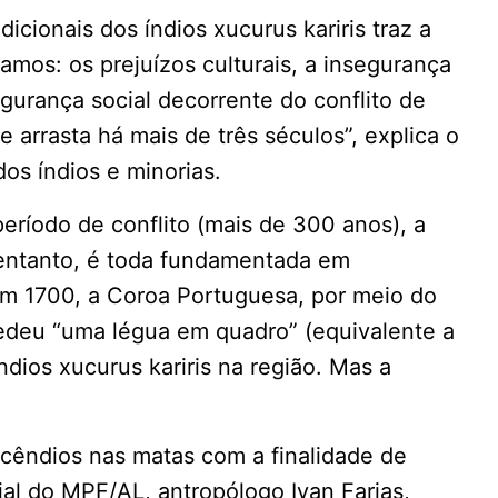
icionais dos índios xucurus kariris traz a
camos: os prejuízos culturais, a insegurança
segurança social decorrente do conflito de
 arrasta há mais de três séculos”, explica o
os índios e minorias.
ríodo de conflito (mais de 300 anos), a
 entanto, é toda fundamentada em
m 1700, a Coroa Portuguesa, por meio do
edeu “uma légua em quadro” (equivalente a
ndios xucurus kariris na região. Mas a
ncêndios nas matas com a finalidade de
cial do MPF/AL, antropólogo Ivan Farias,