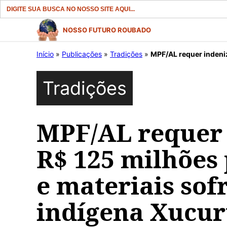
Search
for:
Pular
NOSSO FUTURO ROUBADO
para
Início
»
Publicações
»
Tradições
»
MPF/AL requer indenização de R$
o
conteúdo
Tradições
MPF/AL requer 
R$ 125 milhões
e materiais sof
indígena Xucur