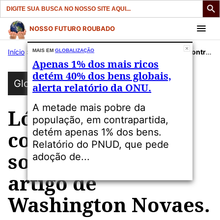
Search
for:
Pular
NOSSO FUTURO ROUBADO
para
Início
»
Publicações
MAIS EM
GLOBALIZAÇÃO
»
Globalização
»
Lógica financeira contra lógica da sobrevivência, artigo de Washington Novaes.
o
Apenas 1% dos mais ricos
conteúdo
detém 40% dos bens globais,
Globalização
alerta relatório da ONU.
A metade mais pobre da
Lógica financeira
população, em contrapartida,
detém apenas 1% dos bens.
contra lógica da
Relatório do PNUD, que pede
sobrevivência,
adoção de...
artigo de
Washington Novaes.