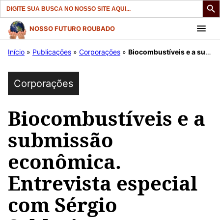
Search
for:
Pular
NOSSO FUTURO ROUBADO
para
Início
»
Publicações
»
Corporações
»
Biocombustíveis e a submissão econômica. Entrevista especial com Sérgio Schlesinger.
o
conteúdo
Corporações
Biocombustíveis e a
submissão
econômica.
Entrevista especial
com Sérgio