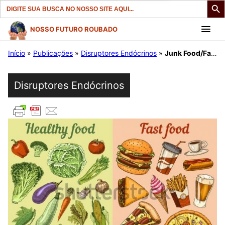
Search
for:
Pular
NOSSO FUTURO ROUBADO
para
Início
»
Publicações
»
Disruptores Endócrinos
»
Junk Food/Fast Food/Ultraprocessados
o
conteúdo
Disruptores Endócrinos