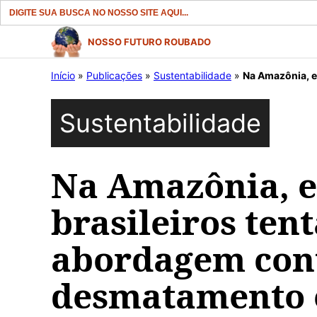
Search
for:
Pular
NOSSO FUTURO ROUBADO
para
Início
»
Publicações
»
Sustentabilidade
»
Na Amazônia, ecolo
o
conteúdo
Sustentabilidade
Na Amazônia, e
brasileiros te
abordagem con
desmatamento 