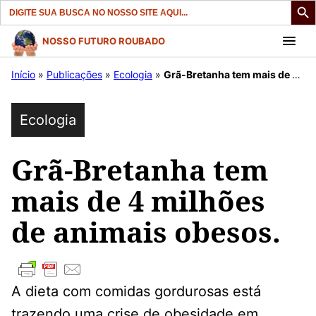
Search
for:
Pular
NOSSO FUTURO ROUBADO
para
Início
»
Publicações
»
Ecologia
»
Grã-Bretanha tem mais de 4 milhões de animais obesos.
o
conteúdo
Ecologia
Grã-Bretanha tem
mais de 4 milhões
de animais obesos.
A dieta com comidas gordurosas está
trazendo uma crise de obesidade em