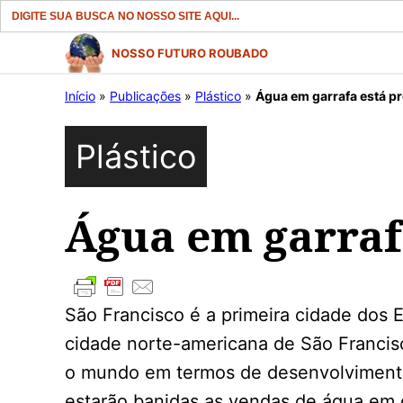
Search
for:
Pular
NOSSO FUTURO ROUBADO
para
Início
»
Publicações
»
Plástico
»
Água em garrafa está pr
o
conteúdo
Plástico
Água em garrafa
São Francisco é a primeira cidade dos E
cidade norte-americana de São Francisc
o mundo em termos de desenvolvimento 
estarão banidas as vendas de água em ga