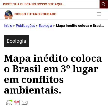
Search
for:
Pular
NOSSO FUTURO ROUBADO
para
Início
»
Publicações
»
Ecologia
»
Mapa inédito coloca o Brasil em 3º lugar em conflitos ambientais.
o
conteúdo
Ecologia
Mapa inédito coloca
o Brasil em 3º lugar
em conflitos
ambientais.