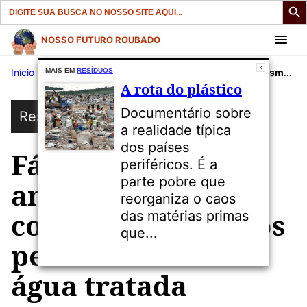
Search
for:
Pular
NOSSO FUTURO ROUBADO
para
Início
»
Publicações
MAIS EM
RESÍDUOS
»
Água
»
Fármacos, analgésicos, cosméticos e outros permanecem na água tratada
o
A rota do plástico
conteúdo
Documentário sobre
Resíduos
a realidade típica
dos países
Fármacos,
periféricos. É a
parte pobre que
analgésicos,
reorganiza o caos
cosméticos e outros
das matérias primas
que...
permanecem na
água tratada