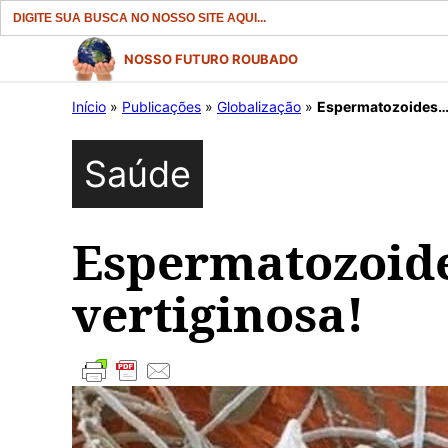
Search
for:
Pular
NOSSO FUTURO ROUBADO
para
Início
»
Publicações
»
Globalização
»
Espermatozoides….
o
conteúdo
Saúde
Espermatozoid
vertiginosa!