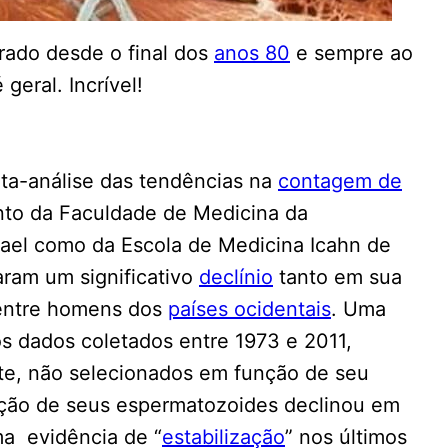
rado desde o final dos
anos 80
e sempre ao
geral. Incrível!
eta-análise das tendências na
contagem de
anto da Faculdade de Medicina da
rael como da Escola de Medicina Icahn de
aram um significativo
declínio
tanto em sua
entre homens dos
países ocidentais
. Uma
os dados coletados entre 1973 e 2011,
te, não selecionados em função de seu
ração de seus espermatozoides declinou em
a evidência de “
estabilização
” nos últimos