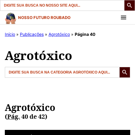
Search
for:
Pular
NOSSO FUTURO ROUBADO
para
o
Início
»
Publicações
»
Agrotóxico
»
Página 40
conteúdo
Agrotóxico
Search But
Search
for:
Agrotóxico
(
Pág.
40 de 42)