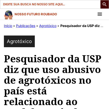
Search
for:
Pular
NOSSO FUTURO ROUBADO
para
Início
»
Publicações
»
Agrotóxico
»
Pesquisador da USP diz que uso abusivo de agrotóxicos no país está relacionado ao modelo agrícola.
o
conteúdo
Agrotóxico
Pesquisador da USP
diz que uso abusivo
de agrotóxicos no
país está
relacionado ao