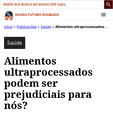
Search
for:
Pular
NOSSO FUTURO ROUBADO
para
Início
»
Publicações
»
Saúde
»
Alimentos ultraprocessados ​​podem ser prejudiciais para nós?
o
conteúdo
Saúde
Alimentos
ultraprocessados ​​
podem ser
prejudiciais para
nós?