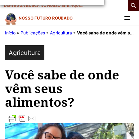
Search
for:
Pular
NOSSO FUTURO ROUBADO
para
Início
»
Publicações
»
Agricultura
»
Você sabe de onde vêm seus alimentos?
o
conteúdo
Agricultura
Você sabe de onde
vêm seus
alimentos?