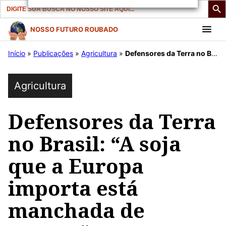
Search
for:
Pular
NOSSO FUTURO ROUBADO
para
Início
»
Publicações
»
Agricultura
»
Defensores da Terra no Brasil: “A soja que a Europa importa está manchada de sangue”
o
conteúdo
Agricultura
Defensores da Terra
no Brasil: “A soja
que a Europa
importa está
manchada de