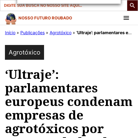
Search
for:
Pular
NOSSO FUTURO ROUBADO
para
Início
»
Publicações
»
Agrotóxico
»
‘Ultraje’: parlamentares europeus condenam empresas de agrotóxicos por reterem dados de toxicidade
o
conteúdo
Agrotóxico
‘Ultraje’:
parlamentares
europeus condenam
empresas de
agrotóxicos por