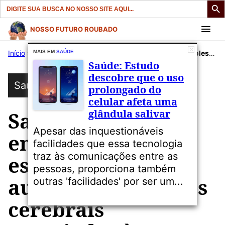
Search
for:
Pular
NOSSO FUTURO ROUBADO
para
Início
»
Publicações
MAIS EM
SAÚDE
»
Saúde
»
Saúde: Obesidade em adolescentes está associada ao aumento de regiões cerebrais associadas à memória e às emoções
o
Saúde: Estudo
conteúdo
descobre que o uso
Saúde
prolongado do
celular afeta uma
glândula salivar
Saúde: Obesidade
Apesar das inquestionáveis
em adolescentes
facilidades que essa tecnologia
traz às comunicações entre as
está associada ao
pessoas, proporciona também
aumento de regiões
outras 'facilidades' por ser um...
cerebrais