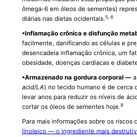
ômega-6 em óleos de sementes) represe
5, 6
diárias nas dietas ocidentais.
•Inflamação crônica e disfunção meta
facilmente, danificando as células e pr
desencadeia inflamação crônica, um fa
obesidade, doenças cardíacas e diabete
•Armazenado na gordura corporal —
a 
acid/LA
) no tecido humano é de cerca d
levar anos para reduzir os níveis de ác
8
cortar os óleos de sementes hoje.
Para mais informações sobre os riscos d
linoleico — o ingrediente mais destruti