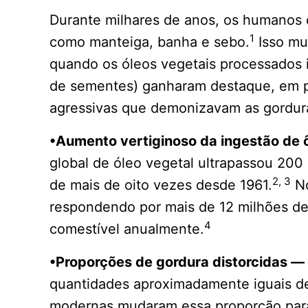
Durante milhares de anos, os humanos 
1
como manteiga, banha e sebo.
Isso mu
quando os óleos vegetais processados 
de sementes) ganharam destaque, em p
agressivas que demonizavam as gordura
•Aumento vertiginoso da ingestão de
global de óleo vegetal ultrapassou 20
2, 3
de mais de oito vezes desde 1961.
No
respondendo por mais de 12 milhões de
4
comestível anualmente.
•Proporções de gordura distorcidas —
quantidades aproximadamente iguais de
modernas mudaram essa proporção para 2