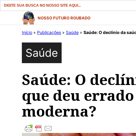
Search
for:
Pular
NOSSO FUTURO ROUBADO
para
Início
»
Publicações
»
Saúde
»
Saúde: O declínio da sa
o
conteúdo
Saúde
Saúde: O declí
que deu errado
moderna?