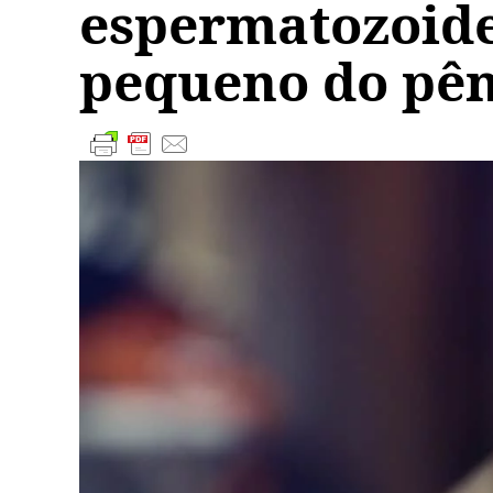
espermatozoide
pequeno do pên