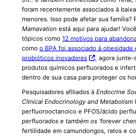
foram recentemente associados à baix
menores. Isso pode afetar sua família?
Mamavation
está aqui para ajudar! Voc
tópicos como
12 motivos para abandonar
como
o BPA foi associado à obesidade 
probióticos inovadores
, agora junte
produtos químicos perfluorados e infer
dentro de sua casa para proteger os h
Pesquisadores afiliados à
Endocrine So
Clinical Endocrinology and Metabolism
perfluorooctanoico e PFOS/ácido perflu
perfluorados e também os ‘forever che
fertilidade em camundongos, ratos e c