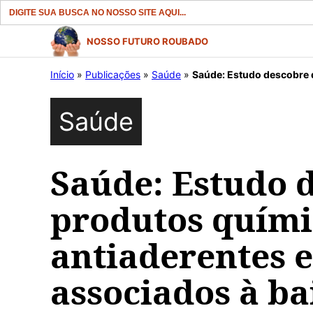
Search
for:
Pular
NOSSO FUTURO ROUBADO
para
Início
»
Publicações
»
Saúde
»
Saúde: Estudo descobre que produtos químicos 
o
conteúdo
Saúde
Saúde: Estudo 
produtos quími
antiaderentes 
associados à b