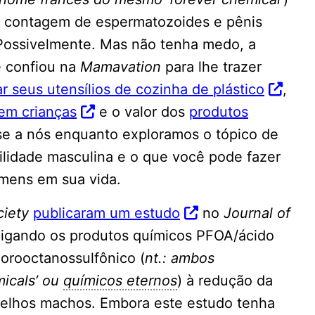
a contagem de espermatozoides e pênis
 Possivelmente. Mas não tenha medo, a
ê confiou na
Mamavation
para lhe trazer
 seus utensílios de cozinha de plástico
,
em crianças
e o valor dos
produtos
-se a nós enquanto exploramos o tópico de
tilidade masculina e o que você pode fazer
omens em sua vida.
ciety
publicaram um estudo
no
Journal of
ligando os produtos químicos PFOA/ácido
orooctanossulfônico (
nt.: ambos
micals’ ou
químicos eternos
) à redução da
oelhos machos. Embora este estudo tenha