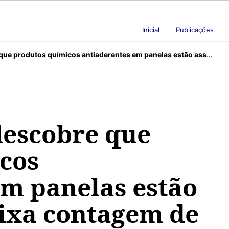
Inicial
Publicações
antiaderentes em panelas estão associados à baixa contagem de espermatozoides e ao tamanho pequeno do pênis
descobre que
cos
em panelas estão
aixa contagem de