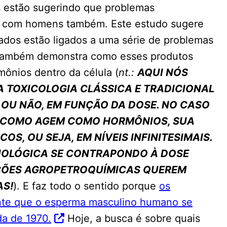
s estão sugerindo que problemas
 com homens também. Este estudo sugere
ados estão ligados a uma série de problemas
 também demonstra como esses produtos
mônios dentro da célula (
nt.:
AQUI NÓS
 TOXICOLOGIA CLÁSSICA E TRADICIONAL
 OU NÃO, EM FUNÇÃO DA DOSE. NO CASO
, COMO AGEM COMO HORMÔNIOS, SUA
OS, OU SEJA, EM NÍVEIS INFINITESIMAIS.
SIOLÓGICA SE CONTRAPONDO À DOSE
ÇÕES AGROPETROQUÍMICAS QUEREM
AS!
). E faz todo o sentido porque
os
nte que o esperma masculino humano se
a de 1970.
Hoje, a busca é sobre quais