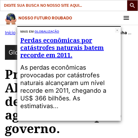
Search
for:
Pular
NOSSO FUTURO ROUBADO
para
Início
»
Publicações
MAIS EM
GLOBALIZAÇÃO
»
Globalização
»
Protesto na Alemanha critica defesa da agroindústria pelo governo.
o
Perdas econômicas por
conteúdo
catástrofes naturais batem
Globalização
recorde em 2011.
As perdas econômicas
Protesto na
provocadas por catástrofes
naturais alcançaram um nível
Alemanha critica
recorde em 2011, chegando a
defesa da
US$ 366 bilhões. As
estimativas...
agroindústria pelo
governo.