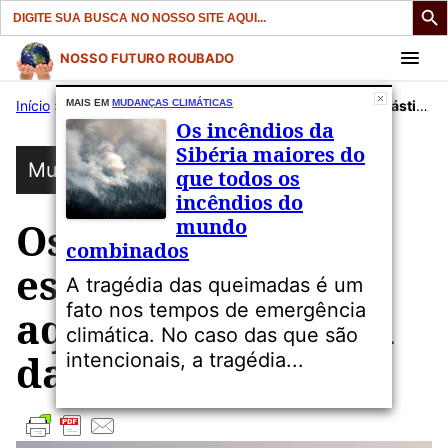
Search
for:
Pular
NOSSO FUTURO ROUBADO
para
Início
»
Publicações
MAIS EM
MUDANÇAS CLIMÁTICAS
»
Mudanças Climáticas
»
Os microplásticos estão resfriando e aquecendo o clima da Terra?
o
Os incêndios da
conteúdo
Sibéria maiores do
Mudanças Climáticas
que todos os
incêndios do
mundo
Os microplásticos
combinados
estão resfriando e
A tragédia das queimadas é um
fato nos tempos de emergência
aquecendo o clima
climática. No caso das que são
da Terra?
intencionais, a tragédia...