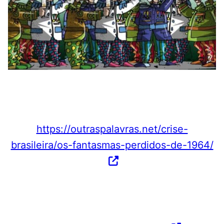
https://outraspalavras.net/crise-
brasileira/os-fantasmas-perdidos-de-1964/