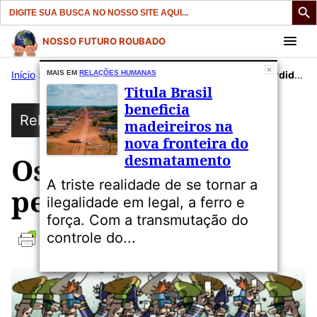
Search
for:
Pular
NOSSO FUTURO ROUBADO
para
Início
»
Publicações
MAIS EM
RELAÇÕES HUMANAS
»
Sem Categoria
»
Os fantasmas perdidos de 1964
o
Titula Brasil
conteúdo
beneficia
Relações Humanas
madeireiros na
nova fronteira do
desmatamento
Os fantasmas
A triste realidade de se tornar a
perdidos de 1964
ilegalidade em legal, a ferro e
força. Com a transmutação do
controle do...