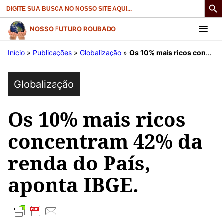
Search
for:
Pular
NOSSO FUTURO ROUBADO
para
Início
»
Publicações
»
Globalização
»
Os 10% mais ricos concentram 42% da renda do País, aponta IBGE.
o
conteúdo
Globalização
Os 10% mais ricos
concentram 42% da
renda do País,
aponta IBGE.