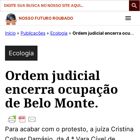
Search
for:
Pular
NOSSO FUTURO ROUBADO
para
Início
»
Publicações
»
Ecologia
»
Ordem judicial encerra ocupação de Belo Monte.
o
conteúdo
Ecologia
Ordem judicial
encerra ocupação
de Belo Monte.
Para acabar com o protesto, a juíza Cristina
Collyer Damásio, da 4.ª Vara Cível de