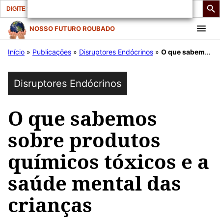
Search
for:
Pular
NOSSO FUTURO ROUBADO
para
Início
»
Publicações
»
Disruptores Endócrinos
»
O que sabemos sobre produtos químicos tóxicos e a saúde mental das crianças
o
conteúdo
Disruptores Endócrinos
O que sabemos
sobre produtos
químicos tóxicos e a
saúde mental das
crianças