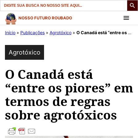
Search
for:
Pular
NOSSO FUTURO ROUBADO
para
Início
»
Publicações
»
Agrotóxico
»
O Canadá está “entre os piores” em termos de regras sobre agrotóxicos
o
conteúdo
Agrotóxico
O Canadá está
“entre os piores” em
termos de regras
sobre agrotóxicos