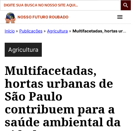
Search
for:
Pular
NOSSO FUTURO ROUBADO
para
Início
»
Publicações
»
Agricultura
»
Multifacetadas, hortas urbanas de São Paulo contribuem para a saúde ambiental da cidade
o
conteúdo
Agricultura
Multifacetadas,
hortas urbanas de
São Paulo
contribuem para a
saúde ambiental da